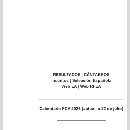
————————————
Inscritos – Cto. Invierno Martillo (Aplaz.)
Inscritos – L. Menores S16 Martillo (Aplaz.)
Inscritos – L. Menores S14 Martillo (Aplaz.)
EVENTOS PROGRAMADOS
AGO
6:45 pm
XXVIII Carrera del
6
Monte de Salc...
@ Salcedo de
Piélagos, Cantabria
Jue
AGO
6:45 pm
X 10 y 5 Kilómetros
22
‘Ribamontán ...
@ Galizano,
Cantabria
Sáb
AGO
10:45 am
XIII Medio Kilómetro
23
Vertical ‘S...
@ Sámano, Castro
Urdiales
Dom
SEP
6:45 pm
I Trail Somarroza