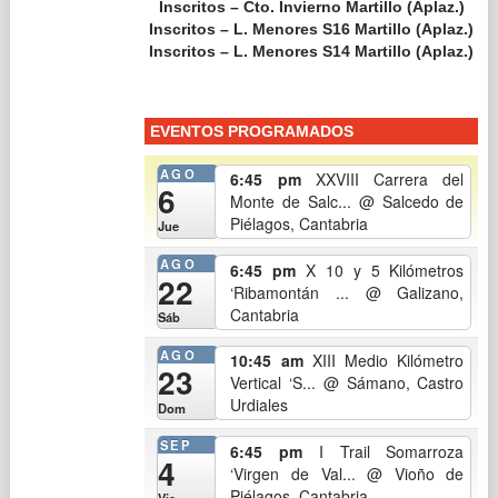
4
‘Virgen de Val...
@ Vioño de
Piélagos, Cantabria
Vie
SEP
8:45 am
XLVI 100 y 50
5
Kilómetros + VI 24...
@
Santander, Cantabria
Sáb
SEP
5:45 pm
XXXIX Medio Maratón
12
Bajo Pas-Ayu...
@ Oruña de
Piélagos, Cantabria
Sáb
SEP
10:45 am
III Medio Kilómetro
27
Vertical ‘El...
@ Sámano, Castro
Urdiales
Dom
Ver Calendario
RESULTADOS
RESULTADOS 2026
RESULTADOS 2025